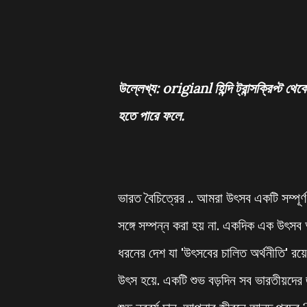
উল্লেখ্য
:
origianl
হিন্দি
ট্রান্সক্রিপ্ট
থেক
হতে পারে
ফলে
.
ভারত বৈচিত্রের .. আমরা উৎসব একটি সম্পূ
সঙ্গে সম্পন্ন করা হয় না. একদিক এক উৎসব
ধরনের দেশ যা 'উৎসবের চালিত অর্থনীতি' রয়
উৎস হয়ে. একটি শুভ বড়দিন সব ভারতীয়দ