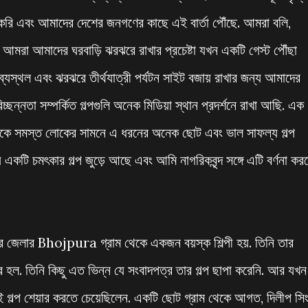
রি এবং আমাদের দেশের জনগণের কাছে এই বার্তা পৌঁছে. আমরা বলি,
 আমরা আমাদের ঘরবাড়ি ঝরঝরে রাখার প্রচেষ্টা যখন একটি গেস্ট পৌঁছা
্যস্থল এবং ঝরঝরে তীর্থযাত্রী পর্যটন সাইট বজায় রাখার জন্য আমাদের
ছন্নতা সম্পর্কিত গল্পগুলি অনেক মিডিয়া স্থান প্রদর্শনে রাখা আছি. এক
 থেকে সমস্ত লোকের সামনে এ ধরনের অনেক ছোট এবং ভাল সাফল্য গল্প
 একটি চমৎকার গল্প জুড়ে আছে এবং আমি নাগরিকবৃন্দ সঙ্গে এটি বর্ণনা কর
 জেলার Bhojpura গ্রাম থেকে একজন বয়স্ক শিল্পী হয়. তিনি তার
্রি হল. তিনি কিছু এত ভিন্ন যে সংবাদপত্র তার গল্প ছাপা করেনি. আর যখন
্প শেয়ার করতে চেয়েছিলেন. একটি ছোট গ্রাম থেকে আগত, দিলীপ সি