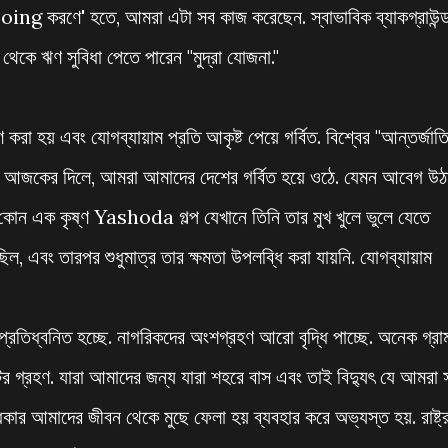
 Doing করণে' হতে, আমরা এটা সব কাজ করেছেন. স্বাভাবিক ব্যাকগ্রাউন্
থেকে ঋণ সুবিধা পেতে পারেন "মুদ্রা যোজনা."
 করা হয় এবং যোগব্যায়াম প্রতি আকৃষ্ট পেয়ে গর্বিত. বিশ্বের "আন্তর্জাত
আজকের দিলে, আমরা আমাদের দেশের গর্বিত হয়ে ওঠে. যেমন আবেগ উঠ
োন এক কৃষ্ণ Yashoda গল্প যেখানে তিনি তার মুখ খুলে ভুলে যেতে
িল, এবং তারপর শুধুমাত্র তার ক্ষমতা উপলব্ধি করা যায়নি. যোগব্যায়াম
 প্রতিধ্বনিত হচ্ছে. নাগরিকদের অংশগ্রহণ আরো বৃদ্ধি পাচ্ছে. অনেক গ্রা
ির গ্রহণ. যারা আমাদের জন্য যারা শহরে বাস এবং তাই বিদ্যুৎ যে আমরা 
কার আমাদের জীবন থেকে মুছে ফেলা হয় ব্যবহার করে অভ্যস্ত হয়. রাষ্ট্