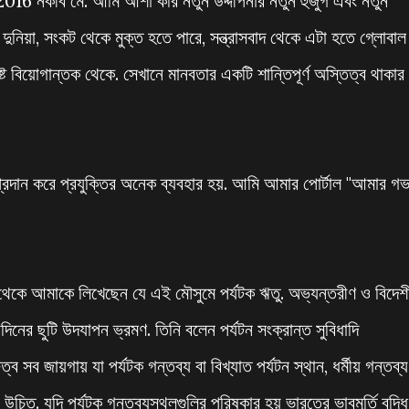
র 2016 নকীব মে. আমি আশা করি নতুন উদ্দীপনার নতুন হুজুগ এবং নতুন
 দুনিয়া, সংকট থেকে মুক্ত হতে পারে, সন্ত্রাসবাদ থেকে এটা হতে গ্লোবাল
যসৃষ্ট বিয়োগান্তক থেকে. সেখানে মানবতার একটি শান্তিপূর্ণ অস্তিত্ব থাকার
্রদান করে প্রযুক্তির অনেক ব্যবহার হয়. আমি আমার পোর্টাল "আমার গভ
 আমাকে লিখেছেন যে এই মৌসুমে পর্যটক ঋতু. অভ্যন্তরীণ ও বিদেশ
দিনের ছুটি উদযাপন ভ্রমণ. তিনি বলেন পর্যটন সংক্রান্ত সুবিধাদি
সব জায়গায় যা পর্যটক গন্তব্য বা বিখ্যাত পর্যটন স্থান, ধর্মীয় গন্তব্য
চিত. যদি পর্যটক গন্তব্যস্থলগুলির পরিষ্কার হয় ভারতের ভাবমূর্তি বৃদ্ধি