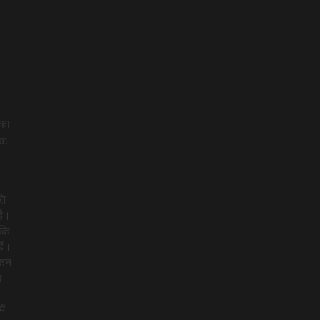
 का
um
ति
है।
 कि
ैं।
किन
ा
ें