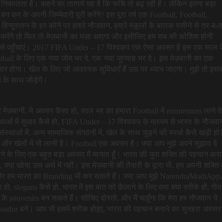
निकालता है। कहने का तात्पर्य यह है कि रूचि तो बढ़ रही है। लेकिन इतना बड़ा
न कर के अपनी जिम्मेवारी पूरी करेंगे? इस पूरा वर्ष एक Football, Football,
ें, हिन्दुस्तान के हर कोने पर हमारे नौजवान, हमारे स्कूलों के बालक पसीने से तर-ब-
 करेंगे तो फिर तो मेज़बानी का मज़ा आएगा और इसीलिए हम सब की कोशिश होनी
 कैसे पहुँचाएं। 2017 FIFA Under – 17 विश्वकप एक ऐसा अवसर है इस एक साल 
tball के लिए एक नया जोम भर दे, एक नया जुत्साह भर दे। इस मेज़बानी का एक
 तैयार होगा। खेल के लिए जो आवश्यक सुविधाएँ हैं उस पर ध्यान जाएगा। मुझे तो इस
के साथ जोड़ेंगें।
ी ये मेज़बानी, ये अवसर कैसा हो, साल भर का हमारा Football में momentum लाने क
वस्थाओं में सुधार कैसे हो, FIFA Under – 17 विश्वकप के माध्यम से भारत के नौजवान
िक संस्थाओं में, अन्य सामाजिक संगठनों में, खेल के साथ जुड़ने की स्पर्धा कैसे खड़ी हो
ीज़ और खेलों में भी लानी है। Football एक अवसर है। क्या आप मुझे अपने सुझाव दे
ने के लिए एक बहुत बड़ा अवसर मैं मानता हूँ। भारत की युवा शक्ति की पहचान करा
क्या खोया उस अर्थ में नहीं। इस मेज़बानी की तैयारी के द्वारा भी, हम अपनी शक्ति
ं और हम भारत का Branding भी कर सकते हैं। क्या आप मुझे NarendraModiApp,
ो, slogans कैसे हो, भारत में इस बात को फ़ैलाने के लिए क्या क्या तरीके हों, गीत
 के souvenirs बन सकते हैं। सोचिए दोस्तो, और मैं चाहूँगा कि मेरा हर नौजवान ये
ador बने। आप भी इसमें शरीक होइए, भारत की पहचान बनाने का सुनहरा अवसर