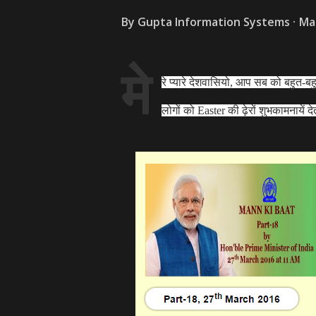
By
Gupta Information Systems
Ma
मे
रे प्यारे देशवासियो, आप सब को बहुत-बह
लोगों को Easter की ढ़ेरों शुभकामनायें दे