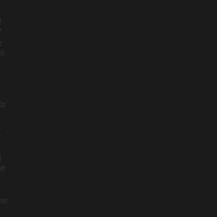
ै
ँ
ा
ये
कि
े
ा
सौ
 का