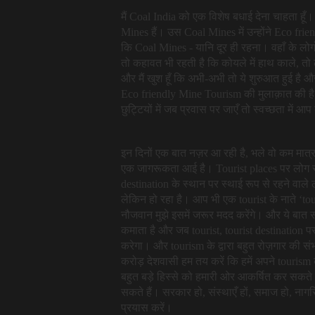
मैं Coal India को एक विशेष बधाई देना चाहता ह
Mines हैं। उस Coal Mines में उन्होंने Eco fr
कि Coal Mines - यानि दूर ही रहना। वहाँ के लोगों क
तो कहावत भी रहती है कि कोयले में हाथ काले, तो 
और मैं खुश हूँ कि अभी-अभी तो ये शुरुआत हुई है 
Eco friendly Mine Tourism की मुलाक़ात की है। 
छुट्टियों में जब प्रवास पर जाएँ तो स्वच्छता में आ
इन दिनों एक बात नज़र आ रही है, भले वो कम मात्र
एक जागरूकता आई है। Tourist places पर लोग स्वच
destination के स्थान पर स्थाई रूप से रहने वाले 
लेकिन हो रहा है। आप भी एक tourist के नाते ‘tour
नौजवान मुझे इसमें जरूर मदद करेंगे। और ये बात सही
कमाता है और जब tourist, tourist destination पर
करेगा। और tourism के द्वारा बहुत रोज़गार की संभ
करोड़ देशवासी हम तय करें कि हमें अपने tourism 
बहुत बड़े हिस्से को हमारी ओर आकर्षित कर सकते 
सकते हैं। सरकार हो, संस्थाएँ हों, समाज हो, ना
प्रयास करें।