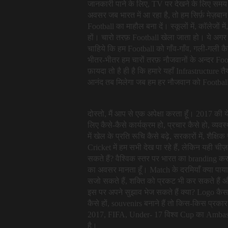
जानकारी पाने के लिए, TV पर देखने के लिए समय 
अवसर जब भारत में आ रहा है, तो हम सिर्फ़ मेज़बान ब
Football का माहौल बना दें। स्कूलों में, कॉलेजों म
हों। चारो तरफ़ Football खेला जाता हो। ये अगर
चाहिये कि हम Football को गाँव-गाँव, गली-गली
भीतर-भीतर हम चारों तरफ़ नौजवानों के अन्दर Foo
फ़ायदा तो है ही है कि हमारे यहाँ Infrastructure
आनंद तब मिलेगा जब हम हर नौजवान को Football 
दोस्तो, मैं आप से एक अपेक्षा करता हूँ। 2017 क
लिए कैसे-कैसे कार्यक्रम हो, प्रचार कैसे हो, व्य
में खेल के प्रति रूचि कैसे बढ़े, सरकारों में, शैक्ष
Cricket में हम सभी देख पा रहे हैं, लेकिन यही च
सकते हैं? वैश्विक स्तर पर भारत का branding कर
का अवसर मानता हूँ। Match के दरमियाँ क्या पाया, 
सजो सकते हैं, शक्ति को प्रकट भी कर सकते है
इस पर अपने सुझाव भेज सकते हैं क्या? Logo कैसा ह
कैसे हों, souvenirs बनाने हैं तो किस-किस प्रकार
2017, FIFA, Under- 17 विश्व Cup का Ambass
है।