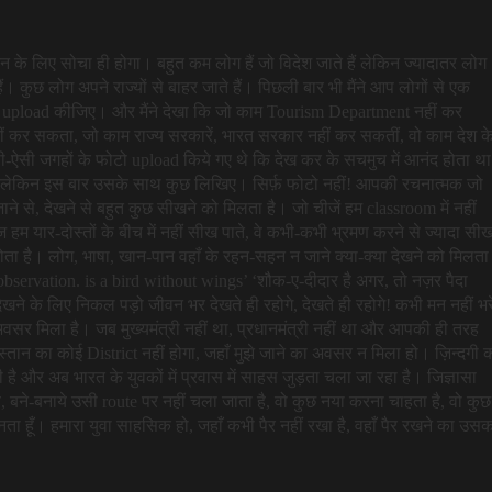
ने पर्यटन के लिए सोचा ही होगा। बहुत कम लोग हैं जो विदेश जाते हैं लेकिन ज्यादातर लोग
हैं। कुछ लोग अपने राज्यों से बाहर जाते हैं। पिछली बार भी मैंने आप लोगों से एक
ोटो upload कीजिए। और मैंने देखा कि जो काम Tourism Department नहीं कर
 कर सकता, जो काम राज्य सरकारें, भारत सरकार नहीं कर सकतीं, वो काम देश क
सी-ऐसी जगहों के फोटो upload किये गए थे कि देख कर के सचमुच में आनंद होता थ
े, लेकिन इस बार उसके साथ कुछ लिखिए। सिर्फ़ फोटो नहीं! आपकी रचनात्मक जो
 से, देखने से बहुत कुछ सीखने को मिलता है। जो चीजें हम classroom में नहीं
ज हम यार-दोस्तों के बीच में नहीं सीख पाते, वे कभी-कभी भ्रमण करने से ज्यादा सीख
ता है। लोग, भाषा, खान-पान वहाँ के रहन-सहन न जाने क्या-क्या देखने को मिलता
observation. is a bird without wings’ ‘शौक-ए-दीदार है अगर, तो नज़र पैदा
ने के लिए निकल पड़ो जीवन भर देखते ही रहोगे, देखते ही रहोगे! कभी मन नहीं भर
ा अवसर मिला है। जब मुख्यमंत्री नहीं था, प्रधानमंत्री नहीं था और आपकी ही तरह
ुस्तान का कोई District नहीं होगा, जहाँ मुझे जाने का अवसर न मिला हो। ज़िन्दगी 
है और अब भारत के युवकों में प्रवास में साहस जुड़ता चला जा रहा है। जिज्ञासा
, बने-बनाये उसी route पर नहीं चला जाता है, वो कुछ नया करना चाहता है, वो कुछ
नता हूँ। हमारा युवा साहसिक हो, जहाँ कभी पैर नहीं रखा है, वहाँ पैर रखने का उस