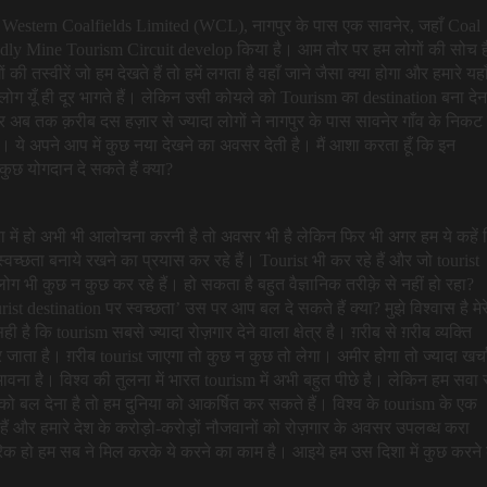
ूँ। Western Coalfields Limited (WCL), नागपुर के पास एक सावनेर, जहाँ Coal
iendly Mine Tourism Circuit develop किया है। आम तौर पर हम लोगों की सोच ह
ी तस्वीरें जो हम देखते हैं तो हमें लगता है वहाँ जाने जैसा क्या होगा और हमारे यहा
लोग यूँ ही दूर भागते हैं। लेकिन उसी कोयले को Tourism का destination बना देन
और अब तक क़रीब दस हज़ार से ज्यादा लोगों ने नागपुर के पास सावनेर गाँव के निकट 
ये अपने आप में कुछ नया देखने का अवसर देती है। मैं आशा करता हूँ कि इन
प कुछ योगदान दे सकते हैं क्या?
ा में हो अभी भी आलोचना करनी है तो अवसर भी है लेकिन फिर भी अगर हम ये कहें 
्छता बनाये रखने का प्रयास कर रहे हैं। Tourist भी कर रहे हैं और जो tourist
लोग भी कुछ न कुछ कर रहे हैं। हो सकता है बहुत वैज्ञानिक तरीक़े से नहीं हो रहा?
ist destination पर स्वच्छता’ उस पर आप बल दे सकते हैं क्या? मुझे विश्वास है मेर
 है कि tourism सबसे ज्यादा रोज़गार देने वाला क्षेत्र है। ग़रीब से ग़रीब व्यक्ति
 जाता है। ग़रीब tourist जाएगा तो कुछ न कुछ तो लेगा। अमीर होगा तो ज्यादा खर्च
ावना है। विश्व की तुलना में भारत tourism में अभी बहुत पीछे है। लेकिन हम सवा 
को बल देना है तो हम दुनिया को आकर्षित कर सकते हैं। विश्व के tourism के एक
हैं और हमारे देश के करोड़ो-करोड़ों नौजवानों को रोज़गार के अवसर उपलब्ध करा
गरिक हो हम सब ने मिल करके ये करने का काम है। आइये हम उस दिशा में कुछ करने