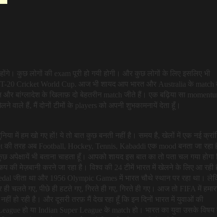
होंगे। कुछ लोगों की exam पूरी हो गयी होगी। और कुछ लोगों के लिए इसलिए भी
T-20 Cricket World Cup. आज भी शायद आप भारत और Australia के match
्तान और बांग्लादेश के खिलाफ़ दो बेहतरीन match जीते हैं। एक बढ़िया सा moment
ले हैं, मैं दोनों टीमों के players को अपनी शुभकामनायें देता हूँ।
ा में हम खो गए हों! ये तो बात कुछ बनती नहीं है। समय है, खेलों में एक नई क्रां
icket की तरह अब Football, Hockey, Tennis, Kabaddi एक mood बनता जा रहा 
छ अपेक्षायें भी बताना चाहता हूँ। आपको शायद इस बात का तो पता चल गया होगा
प की मेज़बानी करने जा रहा है। विश्व की 24 टीमें भारत में खेलने के लिए आ रही ह
edal जीता था और 1956 Olympic Games में भारत चौथे स्थान पर रहा था। ले
 पर ही चलते गए, पीछे ही हटते गए, गिरते ही गए, गिरते ही गए। आज तो FIFA में हमार
नहीं हो रही है। और दूसरी तरफ़ मैं देख रहा हूँ कि इन दिनों भारत में युवाओं की
 League हो या Indian Super League के match हो। भारत का युवा उसके विषय म