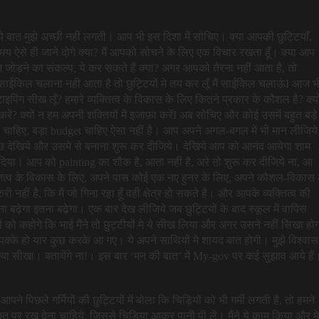
ं, ये बात मुझे अच्छी नहीं लगती। आप भी इस दिशा में सोचिए। क्या आपकी छुट्टियाँ,
ण समय ऐसे ही जाने दोगे क्या? मैं आपको सोचने के लिए एक विचार रखता हूँ। क्या आप
 चीज़ जोड़ने का संकल्प, ये कर सकते हैं क्या? अगर आपको तैरना नहीं आता है, तो
ूँ, साईकिल चलाना नही आता है तो छुट्टियों मे तय कर लूँ मैं साईकिल चलाऊंI आज भी 
ं टाइपिंग सीख लूँ? हमारे व्यक्तित्व के विकास के लिए कितने प्रकार के कौशल है? क्यो
करें? क्यों न हम अपनी शक्तियों में इजाफ़ा करेंI अब सोचिए और कोई उसमें बहुत बड़े
es चाहिए, बड़ा budget चाहिए ऐसा नहीं है। आप अपने अगल-बगल में भी मान लीजिये
 कुछ देखिये और उसमे से बनाना शुरू कर दीजिये। देखिये आप को आनंद आयेगा शाम
बना दिया। आप को painting का शौक है, आता नही है, अरे तो शुरू कर दीजिये ना, आ
तित्व के विकास के लिए, अपने पास कोई एक नए हुनर के लिए, अपने कौशल-विकास 
ी नहीं है, कि मैं जो गिना रहा हूँ वही क्षेत्र हो सकते है। और आपके व्यक्तित्व की
ेगा इतना बढ़ेगा। एक बार देख लीजिये जब छुट्टियों के बाद स्कूल में वापिस
ो कहोगे कि भाई मैंने तो छुट्टीयों मे ये सीख लिया और अगर उसने नहीं सिखा होग
ड़े पक्के हो यार कुछ करके आ गए। ये अपने साथियों मे शायद बात होगी। मुझे विश्वास 
या सीखा। बतायेंगे ना!। इस बार ‘मन की बात’ में My-gov पर कई सुझाव आये है
 आपने पिछले गर्मियों की छुट्टियों में बोला कि चिड़ियों को भी गर्मी लगती है, तो हमने
 छत पर रख देना चाहिये, जिससे चिड़िया आकर पानी पी लें। मैंने ये काम किया और मे