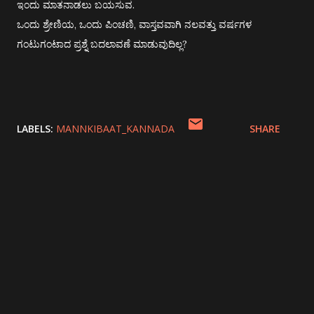
ಇಂದು ಮಾತನಾಡಲು ಬಯಸುವ.
ಒಂದು ಶ್ರೇಣಿಯ, ಒಂದು ಪಿಂಚಣಿ, ವಾಸ್ತವವಾಗಿ ನಲವತ್ತು ವರ್ಷಗಳ
ಗಂಟುಗಂಟಾದ ಪ್ರಶ್ನೆ ಬದಲಾವಣೆ ಮಾಡುವುದಿಲ್ಲ?
LABELS:
MANNKIBAAT_KANNADA
SHARE