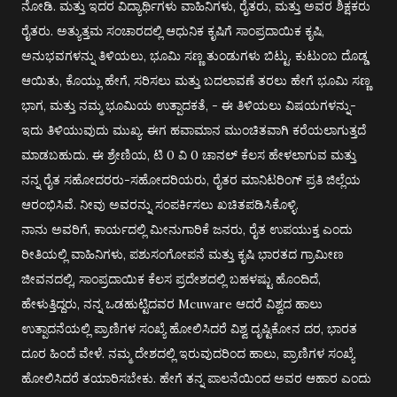
ನೋಡಿ. ಮತ್ತು ಇದರ ವಿದ್ಯಾರ್ಥಿಗಳು ವಾಹಿನಿಗಳು, ರೈತರು, ಮತ್ತು ಅವರ ಶಿಕ್ಷಕರು
ರೈತರು. ಅತ್ಯುತ್ತಮ ಸಂಚಾರದಲ್ಲಿ ಆಧುನಿಕ ಕೃಷಿಗೆ ಸಾಂಪ್ರದಾಯಿಕ ಕೃಷಿ,
ಅನುಭವಗಳನ್ನು ತಿಳಿಯಲು, ಭೂಮಿ ಸಣ್ಣ ತುಂಡುಗಳು ಬಿಟ್ಟು. ಕುಟುಂಬ ದೊಡ್ಡ
ಆಯಿತು, ಕೊಯ್ಲು ಹೇಗೆ, ಸರಿಸಲು ಮತ್ತು ಬದಲಾವಣೆ ತರಲು ಹೇಗೆ ಭೂಮಿ ಸಣ್ಣ
ಭಾಗ, ಮತ್ತು ನಮ್ಮ ಭೂಮಿಯ ಉತ್ಪಾದಕತೆ, - ಈ ತಿಳಿಯಲು ವಿಷಯಗಳನ್ನು-
ಇದು ತಿಳಿಯುವುದು ಮುಖ್ಯ. ಈಗ ಹವಾಮಾನ ಮುಂಚಿತವಾಗಿ ಕರೆಯಲಾಗುತ್ತದೆ
ಮಾಡಬಹುದು. ಈ ಶ್ರೇಣಿಯ, ಟಿ 0 ವಿ 0 ಚಾನಲ್ ಕೆಲಸ ಹೇಳಲಾಗುವ ಮತ್ತು
ನನ್ನ ರೈತ ಸಹೋದರರು-ಸಹೋದರಿಯರು, ರೈತರ ಮಾನಿಟರಿಂಗ್ ಪ್ರತಿ ಜಿಲ್ಲೆಯ
ಆರಂಭಿಸಿವೆ. ನೀವು ಅವರನ್ನು ಸಂಪರ್ಕಿಸಲು ಖಚಿತಪಡಿಸಿಕೊಳ್ಳಿ.
ನಾನು ಅವರಿಗೆ, ಕಾರ್ಯದಲ್ಲಿ ಮೀನುಗಾರಿಕೆ ಜನರು, ರೈತ ಉಪಯುಕ್ತ ಎಂದು
ರೀತಿಯಲ್ಲಿ ವಾಹಿನಿಗಳು, ಪಶುಸಂಗೋಪನೆ ಮತ್ತು ಕೃಷಿ ಭಾರತದ ಗ್ರಾಮೀಣ
ಜೀವನದಲ್ಲಿ, ಸಾಂಪ್ರದಾಯಿಕ ಕೆಲಸ ಪ್ರದೇಶದಲ್ಲಿ ಬಹಳಷ್ಟು ಹೊಂದಿದೆ,
ಹೇಳುತ್ತಿದ್ದರು, ನನ್ನ ಒಡಹುಟ್ಟಿದವರ Mcuware ಆದರೆ ವಿಶ್ವದ ಹಾಲು
ಉತ್ಪಾದನೆಯಲ್ಲಿ ಪ್ರಾಣಿಗಳ ಸಂಖ್ಯೆ ಹೋಲಿಸಿದರೆ ವಿಶ್ವ ದೃಷ್ಟಿಕೋನ ದರ, ಭಾರತ
ದೂರ ಹಿಂದೆ ವೇಳೆ. ನಮ್ಮ ದೇಶದಲ್ಲಿ ಇರುವುದರಿಂದ ಹಾಲು, ಪ್ರಾಣಿಗಳ ಸಂಖ್ಯೆ
ಹೋಲಿಸಿದರೆ ತಯಾರಿಸಬೇಕು. ಹೇಗೆ ತನ್ನ ಪಾಲನೆಯಿಂದ ಅವರ ಆಹಾರ ಎಂದು