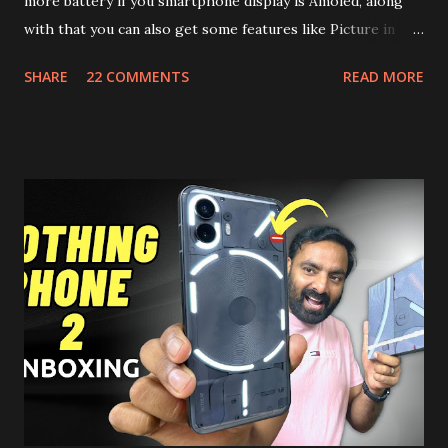
more battery if you smartphone display is Amoled, along
with that you can also get some features like Picture in
Picture, and built in Ad Blocking too. Note:- You need to
SHARE
22 COMMENTS
READ MORE
install and apk get this feature work. Install at your own
risk. Some feature may need specific android version to
work. It wont replace the stock YouTube android app. See
Also:- Get Dark Mode on YouTube Android P Based Pixel
Launcher for any Android Device Video Demo:- Check out
the video description before and see all the features on
this, before you try and install it. Files Needed:- You may
need to install following set of files. Also keep an eye on
this link to get the updated file. Micro G Vanced (For
Google Sign In) YouTube Vanced (With Black Theme) Steps
to Follow:- You need to install the YouTube vanced apk
from the link above and optionally you can i...