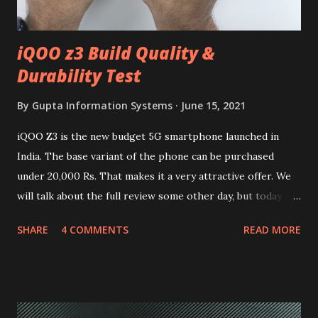
iQOO z3 Build Quality &
Durability Test
By
Gupta Information Systems
June 15, 2021
iQOO Z3 is the new budget 5G smartphone launched in
India. The base variant of the phone can be purchased
under 20,000 Rs. That makes it a very attractive offer. We
will talk about the full review some other day, but today we
will mainly focus on " Build Quality " of the device. You can
SHARE
4 COMMENTS
READ MORE
skip reading and watch the dull durability test of iQOO Z3
on our YouTube channel. Construction & Material Used:-
Lets start of with the material used. The phone is made
using polycarbonate made rear panel and frame. Which isn't
quite surprising in 2021, as most of the brands are