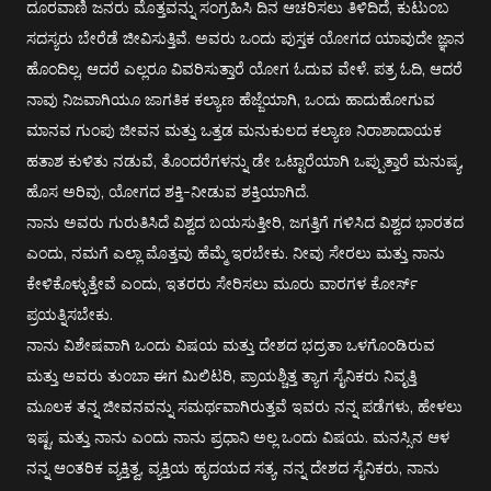
ದೂರವಾಣಿ ಜನರು ಮೊತ್ತವನ್ನು ಸಂಗ್ರಹಿಸಿ ದಿನ ಆಚರಿಸಲು ತಿಳಿದಿದೆ, ಕುಟುಂಬ
ಸದಸ್ಯರು ಬೇರೆಡೆ ಜೀವಿಸುತ್ತಿವೆ. ಅವರು ಒಂದು ಪುಸ್ತಕ ಯೋಗದ ಯಾವುದೇ ಜ್ಞಾನ
ಹೊಂದಿಲ್ಲ, ಆದರೆ ಎಲ್ಲರೂ ವಿವರಿಸುತ್ತಾರೆ ಯೋಗ ಓದುವ ವೇಳೆ. ಪತ್ರ ಓದಿ, ಆದರೆ
ನಾವು ನಿಜವಾಗಿಯೂ ಜಾಗತಿಕ ಕಲ್ಯಾಣ ಹೆಜ್ಜೆಯಾಗಿ, ಒಂದು ಹಾದುಹೋಗುವ
ಮಾನವ ಗುಂಪು ಜೀವನ ಮತ್ತು ಒತ್ತಡ ಮನುಕುಲದ ಕಲ್ಯಾಣ ನಿರಾಶಾದಾಯಕ
ಹತಾಶ ಕುಳಿತು ನಡುವೆ, ತೊಂದರೆಗಳನ್ನು ಡೇ ಒಟ್ಟಾರೆಯಾಗಿ ಒಪ್ಪುತ್ತಾರೆ ಮನುಷ್ಯ,
ಹೊಸ ಅರಿವು, ಯೋಗದ ಶಕ್ತಿ-ನೀಡುವ ಶಕ್ತಿಯಾಗಿದೆ.
ನಾನು ಅವರು ಗುರುತಿಸಿದೆ ವಿಶ್ವದ ಬಯಸುತ್ತೀರಿ, ಜಗತ್ತಿಗೆ ಗಳಿಸಿದ ವಿಶ್ವದ ಭಾರತದ
ಎಂದು, ನಮಗೆ ಎಲ್ಲಾ ಮೊತ್ತವು ಹೆಮ್ಮೆ ಇರಬೇಕು. ನೀವು ಸೇರಲು ಮತ್ತು ನಾನು
ಕೇಳಿಕೊಳ್ಳುತ್ತೇವೆ ಎಂದು, ಇತರರು ಸೇರಿಸಲು ಮೂರು ವಾರಗಳ ಕೋರ್ಸ್
ಪ್ರಯತ್ನಿಸಬೇಕು.
ನಾನು ವಿಶೇಷವಾಗಿ ಒಂದು ವಿಷಯ ಮತ್ತು ದೇಶದ ಭದ್ರತಾ ಒಳಗೊಂಡಿರುವ
ಮತ್ತು ಅವರು ತುಂಬಾ ಈಗ ಮಿಲಿಟರಿ, ಪ್ರಾಯಶ್ಚಿತ್ತ ತ್ಯಾಗ ಸೈನಿಕರು ನಿವೃತ್ತಿ
ಮೂಲಕ ತನ್ನ ಜೀವನವನ್ನು ಸಮರ್ಥವಾಗಿರುತ್ತವೆ ಇವರು ನನ್ನ ಪಡೆಗಳು, ಹೇಳಲು
ಇಷ್ಟ, ಮತ್ತು ನಾನು ಎಂದು ನಾನು ಪ್ರಧಾನಿ ಅಲ್ಲ ಒಂದು ವಿಷಯ. ಮನಸ್ಸಿನ ಆಳ
ನನ್ನ ಆಂತರಿಕ ವ್ಯಕ್ತಿತ್ವ, ವ್ಯಕ್ತಿಯ ಹೃದಯದ ಸತ್ಯ, ನನ್ನ ದೇಶದ ಸೈನಿಕರು, ನಾನು