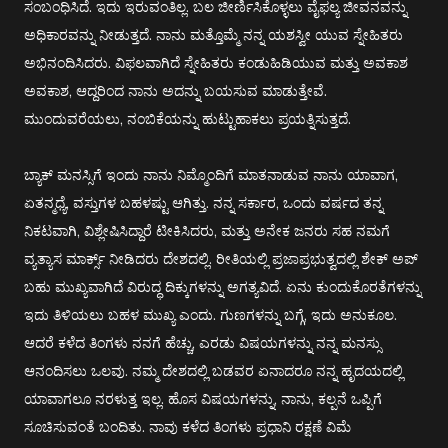
ಸಂಬಂಧಿಸಿದೆ. ಇದು ಇರುವಂತಿಲ್ಲ. ಬಲ ಜೀರ್ಣಿಸಿಕೊಳ್ಳಲು ವೈಫಲ್ಯ ಜೀವನವನ್ನು
ಅಧಿಕಾರವನ್ನು ನೀಡುತ್ತದೆ. ನಾನು ಮತ್ತೊಮ್ಮೆ ನನ್ನ ಯಶಸ್ವೀ ಯುವ ಸ್ನೇಹಿತರು
ಅಭಿನಂದಿಸಿದರು. ವಿಫಲವಾಗಿದೆ ಸ್ನೇಹಿತರು ಕಂಡುಹಿಡಿಯುವ ಮತ್ತು ಅವಕಾಶ
ಅವಕಾಶ, ಆದ್ದರಿಂದ ನಾನು ಅದನ್ನು ಬಯಸುವ ಮಾಡುತ್ತೇವೆ.
ಮುಂದುವರೆಯಲು, ನಂಬಿಕೆಯನ್ನು ಹುಟ್ಟುಹಾಕಲು ಪ್ರಯತ್ನಿಸುತ್ತದೆ.
ಬ್ಯಾಕ್ ಮನಸ್ಸಿಗೆ ಇಂದು ನಾನು ನಿಮ್ಮೊಂದಿಗೆ ಮಾತನಾಡುವ ನಾನು ಯಾವಾಗ,
ಏತನ್ಮಧ್ಯೆ, ವಸ್ತುಗಳ ಬಹಳಷ್ಟು ಆಗಿತ್ತು. ನನ್ನ ಸರ್ಕಾರ, ಒಂದು ವರ್ಷದ ತನ್ನ
ನಿಕಟವಾಗಿ, ವಿಶ್ಲೇಷಿಸಿದ್ದಾರೆ ಟೀಕಿಸಿದರು, ಮತ್ತು ಅನೇಕ ಜನರು ಸಹ ನಮಗೆ
ವ್ಯತ್ಯಾಸ ಮಾರ್ಕ್ಸ್ ನೀಡಿದರು ದೇಶದಲ್ಲಿ. ರೀತಿಯಲ್ಲಿ ಪ್ರಜಾಪ್ರಭುತ್ವದಲ್ಲಿ ಶೇಕ್ ಅಪ್
ಬಹು ಮುಖ್ಯವಾಗಿದೆ ವಿರುದ್ಧ ದಿಕ್ಕುಗಳನ್ನು ಅಗತ್ಯವಿದೆ. ಏನು ಕುಂದುಕೊರತೆಗಳನ್ನು
ಇದು ತಿಳಿಯಲು ಬಹಳ ಮುಖ್ಯ ಎಂದು. ಗುಣಗಳನ್ನು ಬಗ್ಗೆ, ಇದು ಅನುಕೂಲ.
ಆದರೆ ಕಳೆದ ತಿಂಗಳು ನನಗೆ ಹೆಚ್ಚು, ಎರಡು ವಿಷಯಗಳನ್ನು ನನ್ನ ಮನಸ್ಸು
ಆನಂದಿಸಲು ಒಲವು. ನಮ್ಮ ದೇಶದಲ್ಲಿ ಬಡವರ ಏನಾದರೂ ನನ್ನ ಹೃದಯದಲ್ಲಿ
ಯಾವಾಗಲೂ ನರಳುತ್ತ ಇಲ್ಲ. ಹೊಸ ವಿಷಯಗಳನ್ನು, ನಾನು, ಕಲ್ಪನೆ ಒಪ್ಪಿಗೆ
ಸೂಚಿಸುವಂತೆ ಬಂದಿತು. ನಾವು ಕಳೆದ ತಿಂಗಳು ಪ್ರಧಾನಿ ರಕ್ಷಣೆ ವಿಮೆ