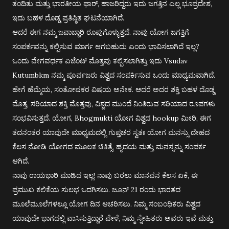
ತಂದಿತು ಮತ್ತು ಭಾರತೀಯ ಫಾರ್, ಹಾಜರಿದ್ದರು ಇದು ಜಗತ್ತಿನ ಎಲ್ಲ ಭೂಪ್ರದೇಶ,
ಇದು ಬಹಳ ದೊಡ್ಡ ಪ್ರತಿಷ್ಠಿತ ಘಟನೆಯಾಗಿದೆ.
ಆದರೆ ಈಗ ನಮ್ಮ ಜವಾಬ್ದಾರಿ ರೂಪುಗೊಳ್ಳುತ್ತದೆ. ನಾವು ಯೋಗ ಜಗತ್ತಿಗೆ
ಸಂಪರ್ಕವನ್ನು ಕಲ್ಪಿಸುವ ಮಾರ್ಗ ಆಗಬಹುದು ಎಂದು ಭಾವಿಸಲಾಗಿದೆ ಇಲ್ಲ?
ಒಂದು ವೇಗವರ್ಧಕ ಏಜೆಂಟ್ ಮೊತ್ತವು ಕಲ್ಪಿಸಲಾಗಿತ್ತು ಇದು Vsudav
Kutumbkm ನಮ್ಮ ಪೂರ್ವಜರು ವಿಶ್ವದ ಸಂಪರ್ಕಿಸುವ ಒಂದು ಮಾಧ್ಯಮವಾಗಿದೆ.
ಹೇಗೆ ಹೆಮ್ಮೆಯ, ಸಂತೋಷಕರ ವಿಷಯ ಅನೇಕ. ಆದರೆ ಅದರ ಶಕ್ತಿ ಬಹಳ ದೊಡ್ಡ
ಮೊತ್ತ, ಸರಿಯಾದ ಶಕ್ತಿ ಮೊತ್ತವು, ವಿಶ್ವದ ಮುಂದೆ ನಿಂತಿರುವ ಸರಿಯಾದ ರೂಪಗಳು
ಸಂಭವಿಸುತ್ತದೆ. ಯೋಗ, Bhogmukti ಯೋಗ ವಿಶ್ವದ hookup ಮೀರಿ, ಈಗ
ತದನಂತರ ಯಾವುದೇ ಮಾಧ್ಯಮದಲ್ಲಿ ಗುಪ್ತಚರ ಸ್ವತಃ ಯೋಗ ಮನಸ್ಸು ದೇಹದ
ಕೆಲಸ ನೋಡಿ ಯೋಗದ ಮೂಲಕ ಚಿಕಿತ್ಸೆ, ಹೃದಯ ಮತ್ತು ಮನಸ್ಸನ್ನು ಸಂಪರ್ಕ
ಆಗಿದೆ.
ನಾವು ರಾಯಭಾರಿ ಮಾಡಿದ ಇಲ್ಲ! ನಾವು ಬರಲು ಮಾನವನ ಕೆಲಸ ಏಕೆ, ಈ
ಪ್ರಮುಖ ಕಲಿಕೆಯ ಸುಲಭ ಒದಗಿಸಲು. ಜೂನ್ 21 ರಂದು ಭಾರತದ
ಮೂಲೆಮೂಲೆಗಳಲ್ಲೂ ಯೋಗ ದಿನ ಆಚರಿಸಲು. ನಿಮ್ಮ ಸಂಬಂಧಿಕರು ವಿಶ್ವದ
ಯಾವುದೇ ಭಾಗದಲ್ಲಿ ವಾಸಿಸುತ್ತಿದ್ದಾರೆ ವೇಳೆ, ನಿಮ್ಮ ಸ್ನೇಹಿತರು ಅವರು ಇವೆ ಮತ್ತು