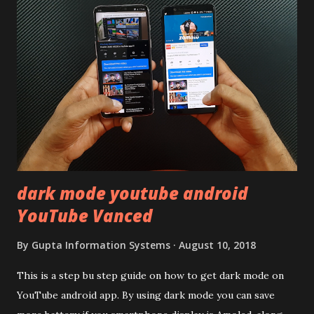
following similar pattern to provide more specs. Do you
remember Redmi K20 ? It was priced effectively under
20,000 and has a solid glass and metal combination. Coming
back to iQOO Z3. Display:- The phone has 6.58 inches IPS
LCD panel. Speaking about the display protection used
company hasn't mentioned during product launch. We
looked on Corning database but couldn't find the Z3
mentioned anywhere. ...
dark mode youtube android
YouTube Vanced
By
Gupta Information Systems
August 10, 2018
This is a step bu step guide on how to get dark mode on
YouTube android app. By using dark mode you can save