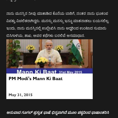
ನಾನು ಮನಸ್ಸಿನ ನೀವು ಮಾತಾಡಿದ ಕೊನೆಯ ಬಾರಿಗೆ, ನಂತರ ನಾನು ಭೂಕಂಪ
ವಿಪತ್ತು ವಿಚಲಿತರಾಗಿದ್ದರು. ಮನಸ್ಸು ಮನಸ್ಸು ಇನ್ನೂ ಮಾತನಾಡಲು ಬಯಸಲಿಲ್ಲ.
ಇಂದು, ನಾನು ಮನಸ್ಸಿನಲ್ಲಿ ಉಲ್ಲೇಖಿಸಿ ನಾನು ಆದ್ದರಿಂದ ಉಂಟಾದ ಸುಮಾರು
ಬಿಸಿಗಾಳಿಯ, ಶಾಖ, ಅವರ ಕಥೆಗಳು ಬರಲಿವೆ ಅಸಮಾಧಾನ.
ಅನುವಾದ ಗೂಗಲ್ ಪ್ರಸ್ತುತ ಭಾಷೆ ಭಿನ್ನವಾಗಿದೆ ಮೂಲ ಪಠ್ಯದಿಂದ ಭಾಷಾಂತರಿಸಿ