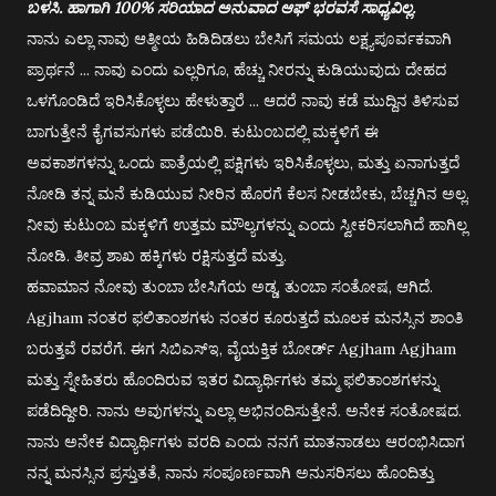
ಬಳಸಿ. ಹಾಗಾಗಿ 100% ಸರಿಯಾದ ಅನುವಾದ ಆಫ್ ಭರವಸೆ ಸಾಧ್ಯವಿಲ್ಲ.
ನಾನು ಎಲ್ಲಾ ನಾವು ಆತ್ಮೀಯ ಹಿಡಿದಿಡಲು ಬೇಸಿಗೆ ಸಮಯ ಲಕ್ಷ್ಯಪೂರ್ವಕವಾಗಿ
ಪ್ರಾರ್ಥನೆ ... ನಾವು ಎಂದು ಎಲ್ಲರಿಗೂ, ಹೆಚ್ಚು ನೀರನ್ನು ಕುಡಿಯುವುದು ದೇಹದ
ಒಳಗೊಂಡಿದೆ ಇರಿಸಿಕೊಳ್ಳಲು ಹೇಳುತ್ತಾರೆ ... ಆದರೆ ನಾವು ಕಡೆ ಮುದ್ದಿನ ತಿಳಿಸುವ
ಬಾಗುತ್ತೇನೆ ಕೈಗವಸುಗಳು ಪಡೆಯಿರಿ. ಕುಟುಂಬದಲ್ಲಿ ಮಕ್ಕಳಿಗೆ ಈ
ಅವಕಾಶಗಳನ್ನು ಒಂದು ಪಾತ್ರೆಯಲ್ಲಿ ಪಕ್ಷಿಗಳು ಇರಿಸಿಕೊಳ್ಳಲು, ಮತ್ತು ಏನಾಗುತ್ತದೆ
ನೋಡಿ ತನ್ನ ಮನೆ ಕುಡಿಯುವ ನೀರಿನ ಹೊರಗೆ ಕೆಲಸ ನೀಡಬೇಕು, ಬೆಚ್ಚಗಿನ ಅಲ್ಲ.
ನೀವು ಕುಟುಂಬ ಮಕ್ಕಳಿಗೆ ಉತ್ತಮ ಮೌಲ್ಯಗಳನ್ನು ಎಂದು ಸ್ವೀಕರಿಸಲಾಗಿದೆ ಹಾಗಿಲ್ಲ
ನೋಡಿ. ತೀವ್ರ ಶಾಖ ಹಕ್ಕಿಗಳು ರಕ್ಷಿಸುತ್ತದೆ ಮತ್ತು.
ಹವಾಮಾನ ನೋವು ತುಂಬಾ ಬೇಸಿಗೆಯ ಅಡ್ಡ, ತುಂಬಾ ಸಂತೋಷ, ಆಗಿದೆ.
Agjham ನಂತರ ಫಲಿತಾಂಶಗಳು ನಂತರ ಕೂರುತ್ತದೆ ಮೂಲಕ ಮನಸ್ಸಿನ ಶಾಂತಿ
ಬರುತ್ತವೆ ರವರೆಗೆ. ಈಗ ಸಿಬಿಎಸ್ಇ, ವೈಯಕ್ತಿಕ ಬೋರ್ಡ್ Agjham Agjham
ಮತ್ತು ಸ್ನೇಹಿತರು ಹೊಂದಿರುವ ಇತರ ವಿದ್ಯಾರ್ಥಿಗಳು ತಮ್ಮ ಫಲಿತಾಂಶಗಳನ್ನು
ಪಡೆದಿದ್ದೀರಿ. ನಾನು ಅವುಗಳನ್ನು ಎಲ್ಲಾ ಅಭಿನಂದಿಸುತ್ತೇನೆ. ಅನೇಕ ಸಂತೋಷದ.
ನಾನು ಅನೇಕ ವಿದ್ಯಾರ್ಥಿಗಳು ವರದಿ ಎಂದು ನನಗೆ ಮಾತನಾಡಲು ಆರಂಭಿಸಿದಾಗ
ನನ್ನ ಮನಸ್ಸಿನ ಪ್ರಸ್ತುತತೆ, ನಾನು ಸಂಪೂರ್ಣವಾಗಿ ಅನುಸರಿಸಲು ಹೊಂದಿತ್ತು