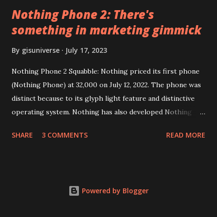
Nothing Phone 2: There's
something in marketing gimmick
By
gisuniverse
July 17, 2023
Nothing Phone 2 Squabble: Nothing priced its first phone
(Nothing Phone) at 32,000 on July 12, 2022. The phone was
distinct because to its glyph light feature and distinctive
operating system. Nothing has also developed Nothing
EAR (TWS), a Landon-based firm that has sold over 1
SHARE
3 COMMENTS
READ MORE
million units worldwide as of the end of 2022. Here is our
whole Nothing Phone 2 review. Carl Pei, CEO of Nothing
Nothing Technology Limited (stylized as NOTHING), has
introduced Nothing Phone 2, and people are discussing his
Powered by Blogger
marketing techniques rather than his products. They
implement a twofold embargo for artists; it appears that